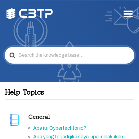
Search
For
Help Topics
General
Apa itu Cybertechtonic?
Apa yang terjadi jika saya lupa melakukan