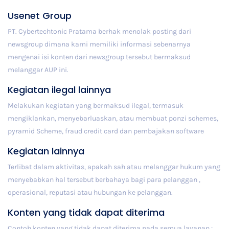
Usenet Group
PT. Cybertechtonic Pratama berhak menolak posting dari
newsgroup dimana kami memiliki informasi sebenarnya
mengenai isi konten dari newsgroup tersebut bermaksud
melanggar AUP ini.
Kegiatan ilegal lainnya
Melakukan kegiatan yang bermaksud ilegal, termasuk
mengiklankan, menyebarluaskan, atau membuat ponzi schemes,
pyramid Scheme, fraud credit card dan pembajakan software
Kegiatan lainnya
Terlibat dalam aktivitas, apakah sah atau melanggar hukum yang
menyebabkan hal tersebut berbahaya bagi para pelanggan ,
operasional, reputasi atau hubungan ke pelanggan.
Konten yang tidak dapat diterima
Contoh konten yang tidak dapat diterima pada semua layanan :