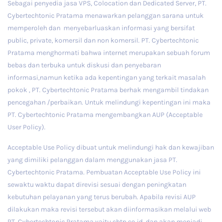
Sebagai penyedia jasa VPS, Colocation dan Dedicated Server, PT.
Cybertechtonic Pratama menawarkan pelanggan sarana untuk
memperoleh dan menyebarluaskan informasi yang bersifat
public, private, komersil dan non komersil. PT. Cybertechtonic
Pratama menghormati bahwa internet merupakan sebuah forum
bebas dan terbuka untuk diskusi dan penyebaran
informasi,namun ketika ada kepentingan yang terkait masalah
pokok , PT. Cybertechtonic Pratama berhak mengambil tindakan
pencegahan /perbaikan. Untuk melindungi kepentingan ini maka
PT. Cybertechtonic Pratama mengembangkan AUP (Acceptable
User Policy).
Acceptable Use Policy dibuat untuk melindungi hak dan kewajiban
yang dimiliki pelanggan dalam menggunakan jasa PT.
Cybertechtonic Pratama. Pembuatan Acceptable Use Policy ini
sewaktu waktu dapat direvisi sesuai dengan peningkatan
kebutuhan pelayanan yang terus berubah. Apabila revisi AUP
dilakukan maka revisi tersebut akan diinformasikan melalui web
PT. Cybertechtonic Pratama yaitu cbtp.co.id, dan akan menjadi