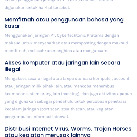
digunakan untuk hal-hal tersebut.
Memfitnah atau penggunaan bahasa yang
kasar
Menggunakan jaringan PT. Cybertechtonic Pratama dengan
maksud untuk menyebarkan atau memposting dengan maksud
memfitnah, melecehkan menghina atau mengancam.
Akses komputer atau jaringan lain secara
illegal
Mengakses secara ilegal atau tanpa otorisasi komputer, account,
atau jaringan milik pihak lain, atau mencoba menembus
keamanan sistem orang lain (hacking), dan juga aktivitas apapun
yang digunakan sebagai pendahulu untuk percobaan penetrasi
kedalam jaringan (port scan, stealth scan, atau kegiatan
pengumpulan informasi lainnya).
Distribusi Internet Virus, Worms, Trojan Horses
atau kegiatan merusak lainnya