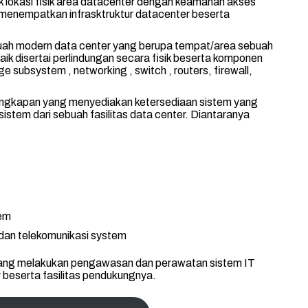
k lokasi fisik area datacenter dengan keamanan akses
 menempatkan infrasktruktur datacenter beserta
uah modern data center yang berupa tempat/area sebuah
ik disertai perlindungan secara fisik beserta komponen
rage subsystem , networking , switch , routers, firewall,
lengkapan yang menyediakan ketersediaan sistem yang
sistem dari sebuah fasilitas data center. Diantaranya
tem
 dan telekomunikasi system
yang melakukan pengawasan dan perawatan sistem IT
r beserta fasilitas pendukungnya.