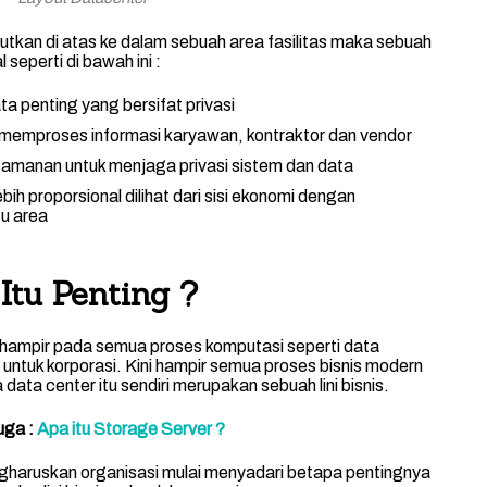
utkan di atas ke dalam sebuah area fasilitas maka sebuah
 seperti di bawah ini :
a penting yang bersifat privasi
k memproses informasi karyawan, kontraktor dan vendor
eamanan untuk menjaga privasi sistem dan data
h proporsional dilihat dari sisi ekonomi dengan
tu area
Itu Penting ?
ampir pada semua proses komputasi seperti data
s untuk korporasi. Kini hampir semua proses bisnis modern
ta center itu sendiri merupakan sebuah lini bisnis.
uga :
Apa itu Storage Server ?
gharuskan organisasi mulai menyadari betapa pentingnya