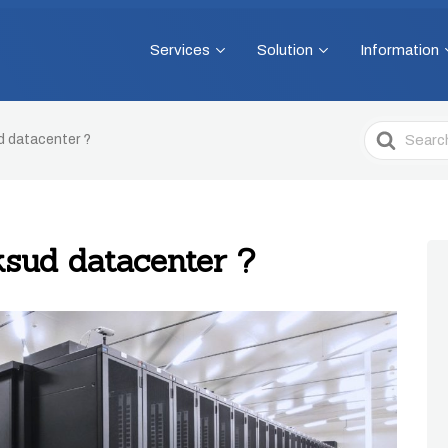
Services
Solution
Information
Search
 datacenter ?
For
sud datacenter ?