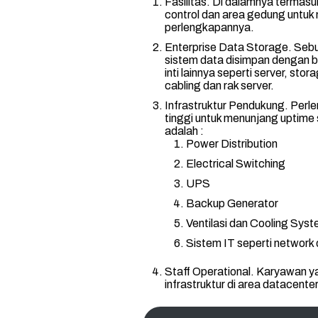
Fasilitas. Di dalamnya termasu
control dan area gedung untuk
perlengkapannya.
Enterprise Data Storage. Seb
sistem data disimpan dengan ba
inti lainnya seperti server, sto
cabling dan rak server.
Infrastruktur Pendukung. Per
tinggi untuk menunjang uptime 
adalah :
Power Distribution
Electrical Switching
UPS
Backup Generator
Ventilasi dan Cooling Sys
Sistem IT seperti network
Staff Operational. Karyawan 
infrastruktur di area datacente