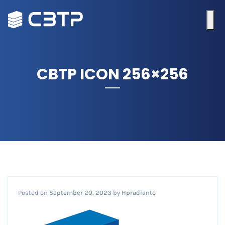
CBTP ICON 256×256
Posted on
September 20, 2023
by
Hpradianto