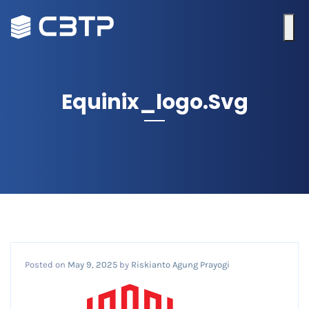
Equinix_logo.svg
Posted on
May 9, 2025
by
Riskianto Agung Prayogi